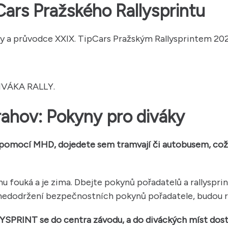
ars Pražského Rallysprintu
y a průvodce XXIX. TipCars Pražským Rallysprintem 202
IVÁKA RALLY.
rahov: Pokyny pro diváky
ý pomocí MHD, dojedete sem tramvají či autobusem, co
 fouká a je zima. Dbejte pokynů pořadatelů a rallysprin
ě nedodržení bezpečnostních pokynů pořadatele, budou r
PRINT se do centra závodu, a do diváckých míst dosta