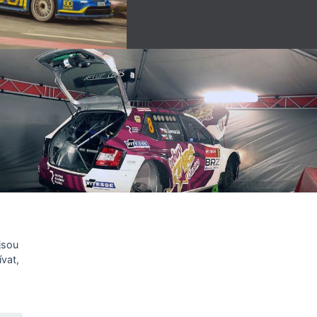
jsou
vat,
U.CZ
ookies