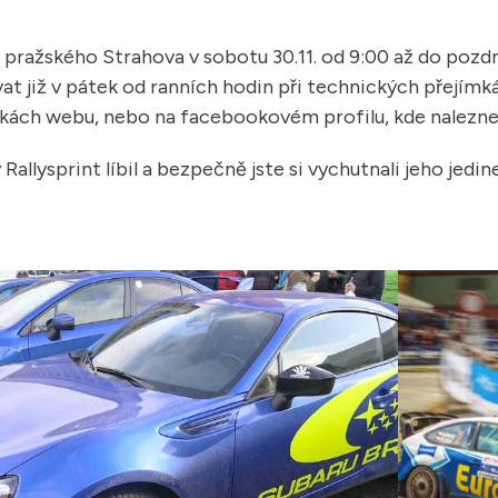
 pražského Strahova v sobotu 30.11. od 9:00 až do pozd
ovat již v pátek od ranních hodin při technických přejí
nkách webu, nebo na facebookovém profilu, kde naleznete
allysprint líbil a bezpečně jste si vychutnali jeho je