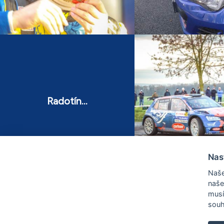
Radotín...
Nas
Naše
naše
musí
souh
WWW
Všeob