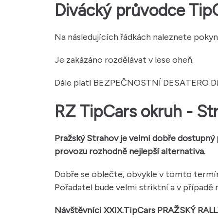
Divácký průvodce TipC
Na následujících řádkách naleznete pokyn
Je zakázáno rozdělávat v lese oheň.
Dále platí BEZPEČNOSTNÍ DESATERO D
RZ TipCars okruh - St
Pražský Strahov je velmi dobře dostupn
provozu rozhodně nejlepší alternativa.
Dobře se oblečte, obvykle v tomto termínu
Pořadatel bude velmi striktní a v případ
Návštěvníci XXIX.TipCars PRAŽSKÝ RALLYS