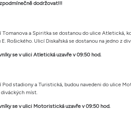
ezpodmínečně dodržovat!!!
cí Tomanova a Spiritka se dostanou do ulice Atletická, k
 E. Rošického. Ulicí Diskařská se dostanou na jedno z div
íky se v ulici Atletická uzavře v 09:50 hod.
cí Pod stadiony a Turistická, budou navedeni do ulice Mo
 diváckých míst.
íky se v ulici Motoristická uzavře v 09:50 hod.