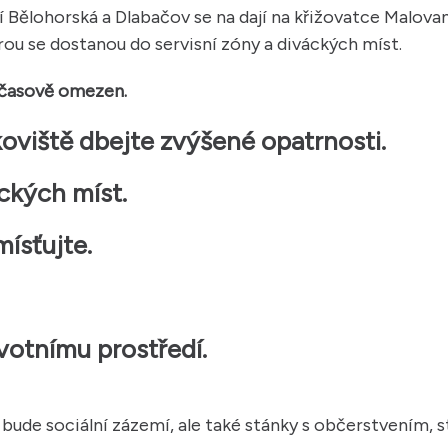
cí Bělohorská a Dlabačov se na dají na křižovatce Malov
u se dostanou do servisní zóny a diváckých míst.
 časově omezen.
rkoviště dbejte zvýšené opatrnosti.
ckých míst.
ísťujte.
votnímu prostředí.
t bude sociální zázemí, ale také stánky s občerstvením,