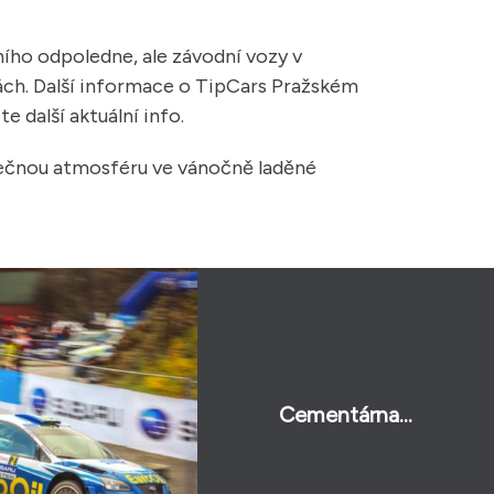
ního odpoledne, ale závodní vozy v
mkách. Další informace o TipCars Pražském
 další aktuální info.
dinečnou atmosféru ve vánočně laděné
Cementárna...