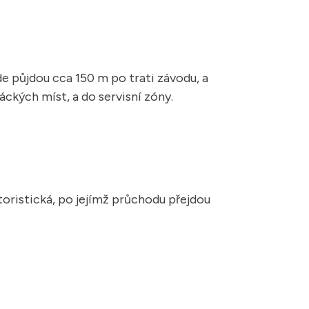
de půjdou cca 150 m po trati závodu, a
áckých míst, a do servisní zóny.
toristická, po jejímž průchodu přejdou