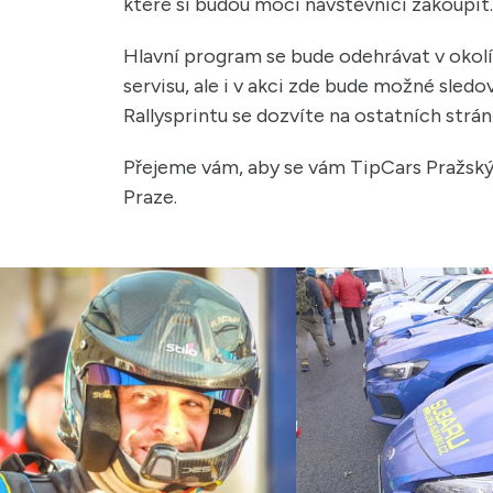
které si budou moci návštěvníci zakoupit.
Hlavní program se bude odehrávat v okolí
servisu, ale i v akci zde bude možné sled
Rallysprintu se dozvíte na ostatních strá
Přejeme vám, aby se vám TipCars Pražský R
Praze.