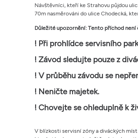
Návštěvníci, kteří ke Strahovu půjdou uli
70m nasměrováni do ulice Chodecká, ktero
Důležité upozornění: Tento příchod není
! Při prohlídce servisního pa
! Závod sledujte pouze z divá
! V průběhu závodu se nepřem
! Neničte majetek.
! Chovejte se ohleduplně k ži
V blízkosti servisní zóny a diváckých mís