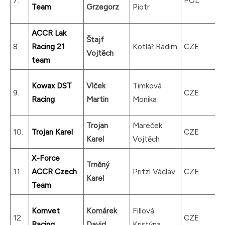
7.
POL
Team
Grzegorz
Piotr
ACCR Lak
Štajf
8.
Racing 21
Kotlář Radim
CZE
Vojtěch
team
Kowax DST
Vlček
Timková
9.
CZE
Racing
Martin
Monika
Trojan
Mareček
10.
Trojan Karel
CZE
Karel
Vojtěch
X-Force
Trněný
11.
ACCR Czech
Pritzl Václav
CZE
Karel
Team
Komvet
Komárek
Fillová
12.
CZE
Racing
David
Kristýna