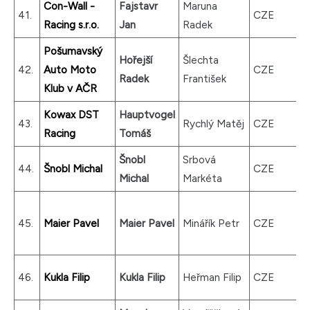
Con-Wall -
Fajstavr
Maruna
41.
CZE
Racing s.r.o.
Jan
Radek
Pošumavský
Hořejší
Šlechta
42.
Auto Moto
CZE
Radek
František
Klub v AČR
Kowax DST
Hauptvogel
43.
Rychlý Matěj
CZE
Racing
Tomáš
Šnobl
Srbová
44.
Šnobl Michal
CZE
Michal
Markéta
45.
Maier Pavel
Maier Pavel
Minářík Petr
CZE
46.
Kukla Filip
Kukla Filip
Heřman Filip
CZE