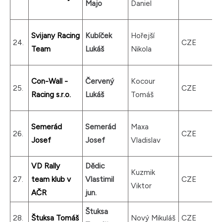
Majo
Daniel
Svijany Racing
Kubíček
Hořejší
24.
CZE
Team
Lukáš
Nikola
Con-Wall -
Červený
Kocour
25.
CZE
Racing s.r.o.
Lukáš
Tomáš
Semerád
Semerád
Maxa
26.
CZE
Josef
Josef
Vladislav
VD Rally
Dědic
Kuzmik
27.
team klub v
Vlastimil
CZE
Viktor
AČR
jun.
Štuksa
28.
Štuksa Tomáš
Nový Mikuláš
CZE