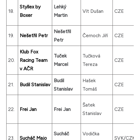
Styllex by
Lehký
18.
Vít Dušan
CZE
Boxer
Martin
Nešetřil
19.
Nešetřil Petr
Černoch Jiří
CZE
Petr
Klub Fox
Tuček
Tučková
20.
Racing Team
CZE
Marcel
Tereza
v AČR
Budil
Hašek
21.
Budil Stanislav
CZE
Stanislav
Tomáš
Šatek
22.
Frei Jan
Frei Jan
CZE
Stanislav
Sucháč
Vodička
23.
Sucháč Majo
SVK/CZK