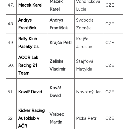
Macek
Vondřičková
47.
Macek Karel
CZE
Karel
Lucie
Andrys
Andrys
Svoboda
48.
CZE
František
František
Zdeněk
Rally Klub
Krajča
49.
Krajča Petr
CZE
Paseky z.s.
Jaroslav
ACCR Lak
Zelinka
Štajfová
50.
Racing 21
CZE
Vladimír
Matylda
Team
Kovář
51.
Kovář David
Novotný Jan
CZE
David
Kicker Racing
Vrabec
52.
Autoklub v
Picka Petr
CZE
Martin
AČR