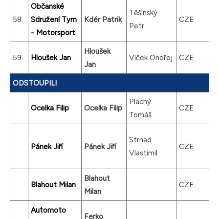
Občanské
Těšínský
58.
Sdružení Tym
Kdér Patrik
CZE
Petr
- Motorsport
Hloušek
59.
Hloušek Jan
Vlček Ondřej
CZE
Jan
ODSTOUPILI
Plachý
Ocelka Filip
Ocelka Filip
CZE
Tomáš
Strnad
Pánek Jiří
Pánek Jiří
CZE
Vlastimil
Blahout
Blahout Milan
CZE
Milan
Automoto
Ferko