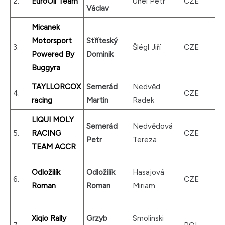
2.
EuroOil Team
Uhel Petr
CZE
Václav
Micanek
Motorsport
Stříteský
3.
Šlégl Jiří
CZE
Powered By
Dominik
Buggyra
TAYLLORCOX
Semerád
Nedvěd
4.
CZE
racing
Martin
Radek
LIQUI MOLY
Semerád
Nedvědová
5.
RACING
CZE
Petr
Tereza
TEAM ACCR
Odložilík
Odložilík
Hasajová
6.
CZE
Roman
Roman
Miriam
Xiqio Rally
Grzyb
Smolinski