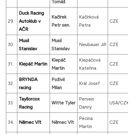
Tomáš
Duck Racing
Kačírek
Kačírková
29.
Autoklub v
CZE
Petr sen.
Petra
AČR
Musil
Musil
30.
Neubauer Jiří
CZE
Stanislav
Stanislav
Klepáč
Klepáčová
31.
Klepáč Martin
CZE
Martin
Kateřina
BRYNDA
Poživil
32.
Král Josef
CZE
racing
Milan
Tayllorcox
Persein
33.
Witte Tyler
USA/CZK
Racing
Danny
Pecina
34.
Němec Vít
Němec Vít
CZE
Martin