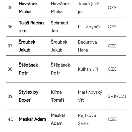
Havránek
Havránek
Jevický Jiří
35.
CZE
Michal
Michal
jun.
Talaš Racing
Schmied
36.
Pils Zbyněk
CZE
s.r.o.
Jan
Šroubek
Šroubek
Baďurová
37.
CZE
Jakub
Jakub
Hana
Štěpánek
Štěpánek
38.
Kulhan Jiří
CZE
Petr
Petr
Styllex by
Klíma
Martinovský
39.
SVK/CZE
Boxer
Tomáš
Vít
Meskař
Rejfková
40.
Meskař Adam
CZE
Adam
Šárka