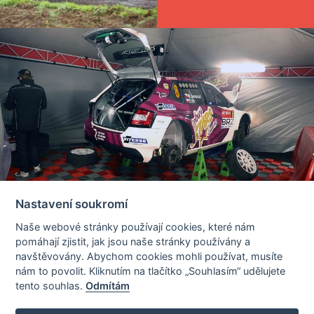
Nastavení soukromí
Copyright © 2008 - 2026 Pražský RALLYSPRINT.
Naše webové stránky používají cookies, které nám
All rights reserved.
pomáhají zjistit, jak jsou naše stránky používány a
navštěvovány. Abychom cookies mohli používat, musíte
WWW.SUBARU.CZ
- Akční ceny a nabídky přímo od dovozce! -
nám to povolit. Kliknutím na tlačítko „Souhlasím“ udělujete
WWW.SUBARU.CZ
tento souhlas.
Odmítám
Všeobecné obchodní podmínky