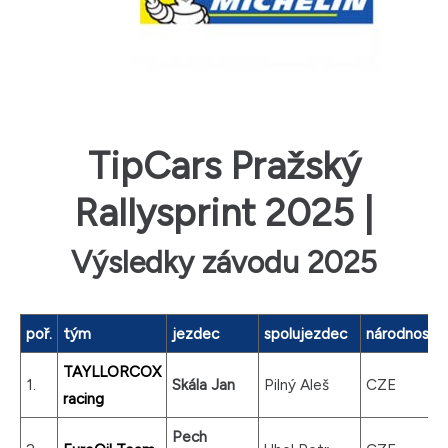
TipCars Pražský
Rallysprint 2025 |
Výsledky závodu 2025
poř.
tým
jezdec
spolujezdec
národnost
TAYLLORCOX
1.
Skála Jan
Pilný Aleš
CZE
racing
Pech