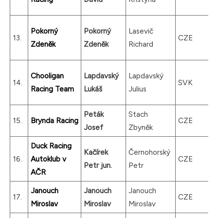
Pokorný
Pokorný
Lasevič
13.
CZE
Zdeněk
Zdeněk
Richard
Chooligan
Lapdavský
Lapdavský
14.
SVK
Racing Team
Lukáš
Julius
Peták
Stach
15.
Brynda Racing
CZE
Josef
Zbyněk
Duck Racing
Kačírek
Černohorský
16.
Autoklub v
CZE
Petr jun.
Petr
AČR
Janouch
Janouch
Janouch
17.
CZE
Miroslav
Miroslav
Miroslav