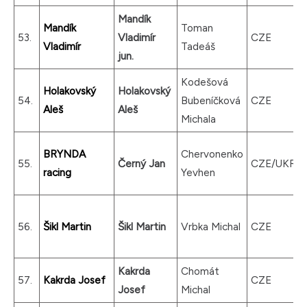
Mandík
Mandík
Toman
53.
Vladimír
CZE
Vladimír
Tadeáš
jun.
Kodešová
Holakovský
Holakovský
54.
Bubeníčková
CZE
Aleš
Aleš
Michala
BRYNDA
Chervonenko
55.
Černý Jan
CZE/UKR
racing
Yevhen
56.
Šikl Martin
Šikl Martin
Vrbka Michal
CZE
Kakrda
Chomát
57.
Kakrda Josef
CZE
Josef
Michal