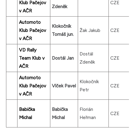
Klub Pačejov
CZE
Zdeněk
v AČR
Automoto
Klokočník
Klub Pačejov
Žak Jakub
CZE
Tomáš jun.
v AČR
VD Rally
Dostál
Team Klub v
Dostál Jan
CZE
Zdeněk
AČR
Automoto
Klokočník
Klub Pačejov
Vlček Pavel
CZE
Petr
v AČR
Babička
Babička
Florián
CZE
Michal
Michal
Heřman